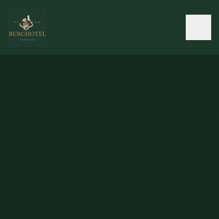
ZIMMER & HOTEL
RESTAURANT
VERANSTALTUNGEN
ERKUNDEN
KENNENLERNEN
AKTUELLES
ENGLISH