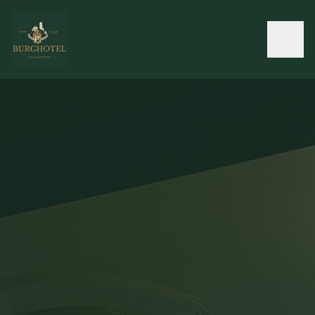
ZIMMER & HOTEL
RESTAURANT
VERANSTALTUNGEN
ERKUNDEN
KENNENLERNEN
AKTUELLES
ENGLISH